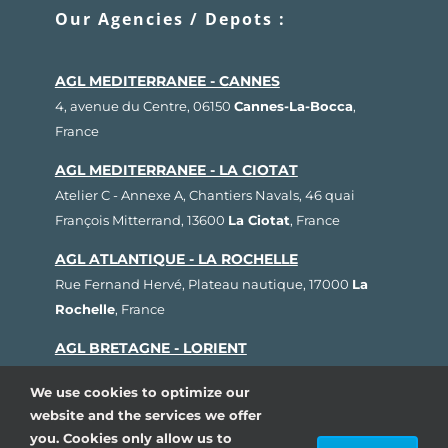
Our Agencies / Depots :
AGL MEDITERRANEE - CANNES
4, avenue du Centre, 06150
Cannes-La-Bocca
,
France
AGL MEDITERRANEE - LA CIOTAT
Atelier C - Annexe A, Chantiers Navals, 46 quai
François Mitterrand, 13600
La Ciotat
, France
AGL ATLANTIQUE - LA ROCHELLE
Rue Fernand Hervé, Plateau nautique, 17000
La
Rochelle
, France
AGL BRETAGNE - LORIENT
1, rue Cdt L'Herminier, Bloc K2, 56100
Lorient
,
We use cookies to optimize our
France
website and the services we offer
AGL SUD OUEST - ARCACHON
you. Cookies only allow us to