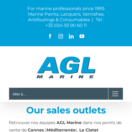
Skip
For marine professionals since 1993:
to
Marine Paints, Lacquers, Varnishes,
content
Antifoulings & Consumables
|
Tel :
+33 (0)4 93 90 60 11
Facebook
Instagram
LinkedIn
YouTube
Aller à...
Our sales outlets
Retrouvez nos équipes
AGL Marine
dans nos points de
vente de
Cannes
(
Méditerranée
),
La Ciotat