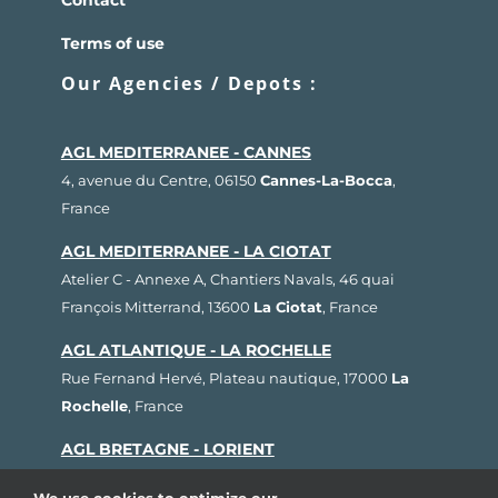
Contact
Terms of use
Our Agencies / Depots :
AGL MEDITERRANEE - CANNES
4, avenue du Centre, 06150
Cannes-La-Bocca
,
France
AGL MEDITERRANEE - LA CIOTAT
Atelier C - Annexe A, Chantiers Navals, 46 quai
François Mitterrand, 13600
La Ciotat
, France
AGL ATLANTIQUE - LA ROCHELLE
Rue Fernand Hervé, Plateau nautique, 17000
La
Rochelle
, France
AGL BRETAGNE - LORIENT
1, rue Cdt L'Herminier, Bloc K2, 56100
Lorient
,