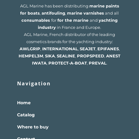
AGL Marine has been distributing
marine paints
for boats
,
antifouling
,
marine varnishes
and all
consumables
for
for the marine
and
yachting
industry
in France and Europe.
AGL Marine, French distributor of the leading
cosmetics brands for the yachting industry:
AWLGRIP
,
INTERNATIONAL
,
SEAJET
,
EPIFANES
,
HEMPEL
3M
,
SIKA
,
SEALINE
,
PROPSPEED
,
ANEST
IWATA
,
PROTECT-A-BOAT
,
PREVAL
.
Navigation
Home
Catalog
Where to buy