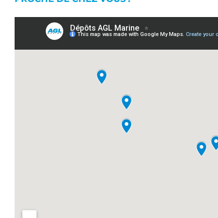
AGL Atlantique – LA ROCHELLE
Rue Fernand Hervé – Le Plateau Nautique
17000 LA ROCHELLE
Tél. (33) 05 46 28 30 40 – Fax. (33) 05 46 50 92 94
Horaires : Lun. au Jeu. : 08h/12h30 – 13h30/17h00,
Vend : 08h/12h30 – 13h30/16h00
AGL Bretagne – LORIENT
1 rue Cdt L’Herminier, Bloc K2
56100 LORIENT
Tél. +33 (0)2 30 91 98 16 – Fax. +33 (0)2 30 91 98 18
Horaires : Lun. au Jeu. : 08h/12h30 – 13h30/17h, Vend.
: 08h/12h30 – 13h30/16h
AGL Sud Ouest – LA TESTE DE BUCH/ARCACHON
80 avenue du Général Leclerc, Pôle nautique de la
Pointe
33260 LA TESTE DE BUCH
Tél. +33 (0)5 47 74 15 33