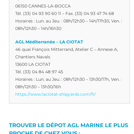
06150 CANNES-LA-BOCCA
Tél. (33) 04 93 90 60 11 – Fax. (33) 04 93 47 74 68
Horaires : Lun. au Jeu. : 08h/12h30 – 14h/17h30, Ven. :
08h/12h30 – 14h/16h30
AGL Méditerranée – LA CIOTAT
46 quai François Mitterrand, Atelier C – Annexe A,
Chantiers Navals
13600 LA CIOTAT
Tél. (33) 04 84 48 97 45
Horaires : Lun. au Jeu. : 08h/12h30 – 13h30/17h, Ven. :
08h/12h30 – 13h30/16h
https://www.laciotat-shipyards.com/fr/
AGL Méditerranée – CORSE
Présence commerciale via notre agent local.
baptiste@agl-marine.com
TROUVER LE DÉPOT AGL MARINE LE PLUS
PROCHE DE CHEZ VOUS :