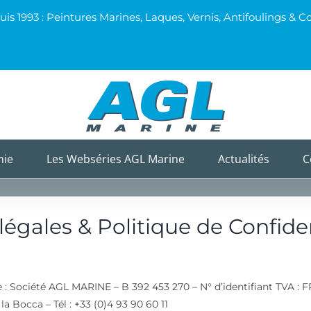
uis 1993 : Peintures Marines, Laques, Vernis, Antifoulings 
mie
Les Webséries AGL Marine
Actualités
C
égales & Politique de Confiden
e : Société AGL MARINE – B 392 453 270 – N° d’identifiant TVA : F
a Bocca – Tél : +33 (0)4 93 90 60 11