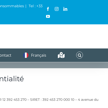
& Consommables
|
Tel : +33
Facebook
Instagram
LinkedIn
YouTube
ontact
Français
tialité
R 12 392 453 270 – SIRET : 392 453 270 000 10 – 4 avenue du