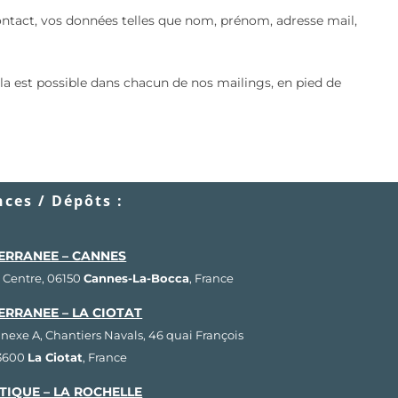
contact, vos données telles que nom, prénom, adresse mail,
 cela est possible dans chacun de nos mailings, en pied de
ces / Dépôts :
ERRANEE – CANNES
 Centre, 06150
Cannes-La-Bocca
, France
ERRANEE – LA CIOTAT
nnexe A, Chantiers Navals, 46 quai François
13600
La Ciotat
, France
TIQUE – LA ROCHELLE