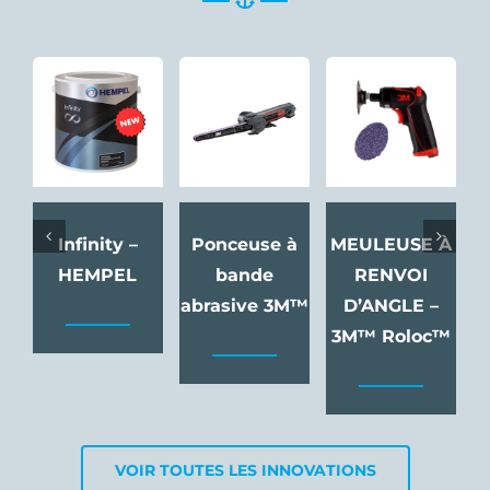
Ponceuse à
MEULEUSE À
MEULEUSE À
bande
RENVOI
TRONÇONNER
abrasive 3M™
D’ANGLE –
– 75mm –
D
3M™ Roloc™
3M™
VOIR TOUTES LES INNOVATIONS