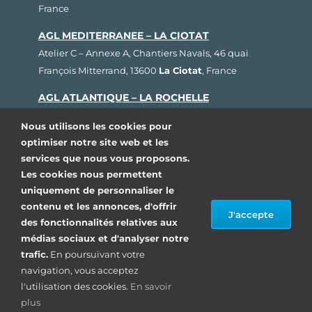
France
AGL MEDITERRANEE – LA CIOTAT
Atelier C – Annexe A, Chantiers Navals, 46 quai
François Mitterrand, 13600
La Ciotat
, France
AGL ATLANTIQUE – LA ROCHELLE
Rue Fernand Hervé, Plateau nautique, 17000
La
Nous utilisons les cookies pour
Rochelle
, France
optimiser notre site web et les
services que nous vous proposons.
AGL BRETAGNE – LORIENT
Les cookies nous permettent
1, rue Cdt L’Herminier, Bloc K2, 56100
Lorient
,
uniquement de personnaliser le
France
contenu et les annonces, d'offrir
J'accepte
AGL SUD OUEST – ARCACHON
des fonctionnalités relatives aux
médias sociaux et d'analyser notre
80, avenue du Général Leclerc, Pôle Nautique de la
trafic.
En poursuivant votre
Pointe, 33260
La Teste de Buch
, France
navigation, vous acceptez
l'utilisation des cookies.
En savoir
© Copyright 1993 – 2024| AGL Marine, Tous droits
plus
réservés