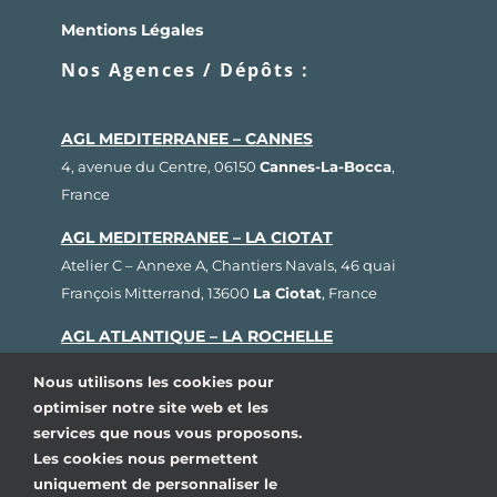
Mentions Légales
Nos Agences / Dépôts :
AGL MEDITERRANEE – CANNES
4, avenue du Centre, 06150
Cannes-La-Bocca
,
France
AGL MEDITERRANEE – LA CIOTAT
Atelier C – Annexe A, Chantiers Navals, 46 quai
François Mitterrand, 13600
La Ciotat
, France
AGL ATLANTIQUE – LA ROCHELLE
Rue Fernand Hervé, Plateau nautique, 17000
La
Nous utilisons les cookies pour
Rochelle
, France
optimiser notre site web et les
services que nous vous proposons.
AGL BRETAGNE – LORIENT
Les cookies nous permettent
1, rue Cdt L’Herminier, Bloc K2, 56100
Lorient
,
uniquement de personnaliser le
France