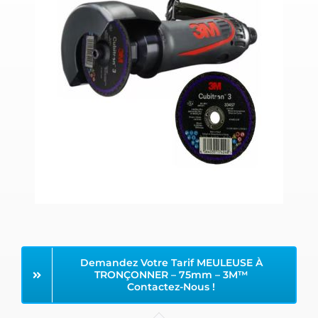
Demandez Votre Tarif MEULEUSE À
TRONÇONNER – 75mm – 3M™
Contactez-Nous !