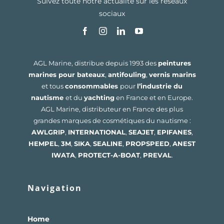
Suivez toute notre actualité sur les réseaux
sociaux
AGL Marine, distribue depuis 1993 des
peintures
marines pour bateaux
,
antifouling
,
vernis marins
et tous
consommables
pour
l’industrie du
nautisme
et du
yachting
en France et en Europe.
AGL Marine, distributeur en France des plus
grandes marques de cosmétiques du nautisme :
AWLGRIP
,
INTERNATIONAL
,
SEAJET
,
EPIFANES
,
HEMPEL
,
3M
,
SIKA
,
SEALINE
,
PROPSPEED
,
ANEST
IWATA
,
PROTECT-A-BOAT
,
PREVAL
.
Navigation
Home