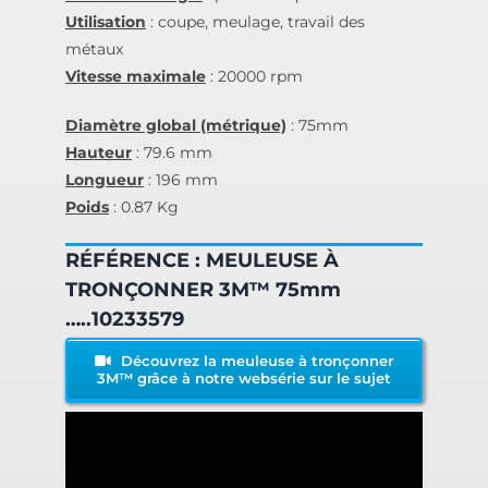
Utilisation
: coupe, meulage, travail des
métaux
Vitesse maximale
: 20000 rpm
Diamètre global (métrique)
: 75mm
Hauteur
: 79.6 mm
Longueur
: 196 mm
Poids
: 0.87 Kg
RÉFÉRENCE : MEULEUSE À
TRONÇONNER 3M™ 75mm
…..10233579
Découvrez la meuleuse à tronçonner
3M™ grâce à notre websérie sur le sujet