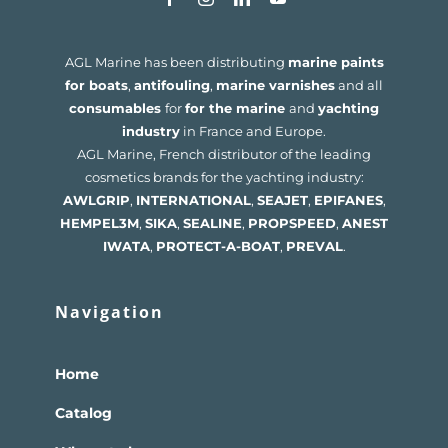
AGL Marine has been distributing
marine paints
for boats
,
antifouling
,
marine varnishes
and all
consumables
for
for the marine
and
yachting
industry
in France and Europe.
AGL Marine, French distributor of the leading
cosmetics brands for the yachting industry:
AWLGRIP
,
INTERNATIONAL
,
SEAJET
,
EPIFANES
,
HEMPEL
3M
,
SIKA
,
SEALINE
,
PROPSPEED
,
ANEST
IWATA
,
PROTECT-A-BOAT
,
PREVAL
.
Navigation
Home
Catalog