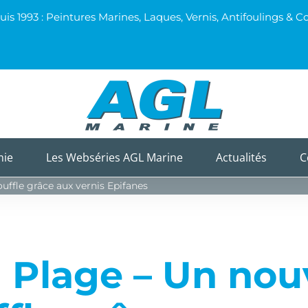
uis 1993 : Peintures Marines, Laques, Vernis, Antifoulings 
mie
Les Webséries AGL Marine
Actualités
C
uffle grâce aux vernis Epifanes
 Plage – Un no