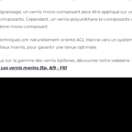
graissage, un vernis mono-composant peut être appliqué sur un
composants. Cependant, un vernis polyuréthane bi-composants n
ystème mono-composant.
techniques ont naturellement orienté AGL Marine vers un systèm
lieux marins, pour garantir une tenue optimale.
us sur la gamme des vernis Epifanes, découvrez notre websérie 
es vernis marins [Ep. 8/9 - FR]