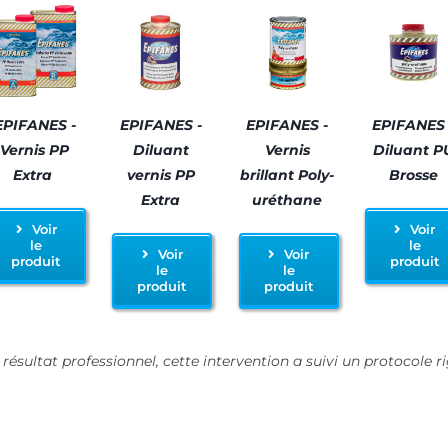
EPIFANES -
EPIFANES -
EPIFANES -
EPIFANES 
Vernis PP
Diluant
Vernis
Diluant P
Extra
vernis PP
brillant Poly-
Brosse
Extra
uréthane
Voir
Voir
le
le
Voir
Voir
produit
produit
le
le
produit
produit
résultat professionnel, cette intervention a suivi un protocole 