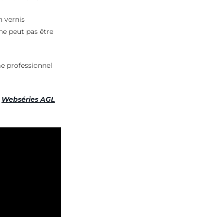
 vernis
e peut pas être
e professionnel
:
Webséries AGL