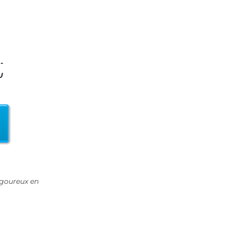
-
U
rigoureux en