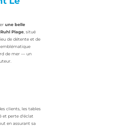
nt Le
ser
une belle
e Ruhl Plage
, situé
ieu de détente et de
nt emblématique
bord de mer — un
uteur.
 clients, les tables
é et perte d'éclat
out en assurant sa