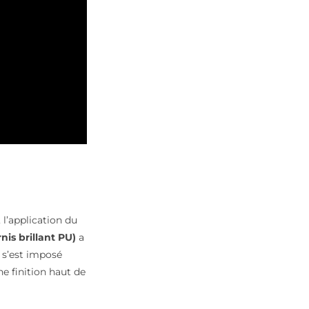
 l’application du
rnis brillant PU)
a
 s’est imposé
e finition haut de