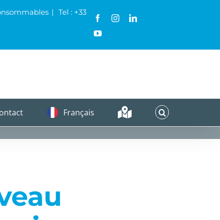
& Consommables
|
Tel : +33
Facebook
Instagram
LinkedIn
YouTube
ontact
Français
uveau