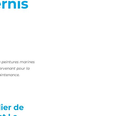
rnis
e peintures marines
tervenant pour la
aintenance.
ier de