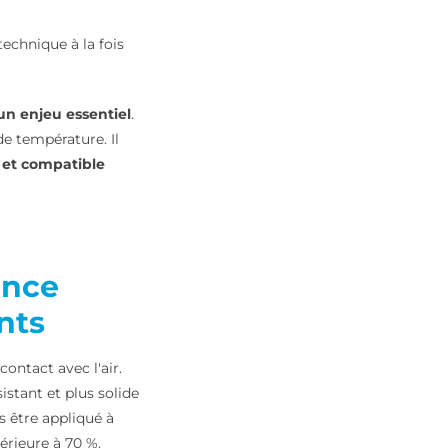
echnique à la fois
un enjeu essentiel
.
 de température. Il
 et compatible
ence
nts
ontact avec l'air.
stant et plus solide
s être appliqué à
périeure à 70 %.