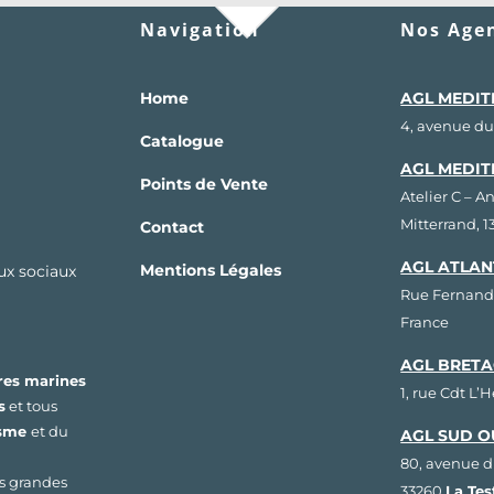
Navigation
Nos Agen
Home
AGL MEDIT
4, avenue du
Catalogue
AGL MEDIT
Points de Vente
Atelier C – A
Mitterrand, 
Contact
AGL ATLAN
Mentions Légales
aux sociaux
Rue Fernand
France
AGL BRETA
res marines
1, rue Cdt L’
s
et tous
isme
et du
AGL SUD O
80, avenue d
us grandes
33260
La Te