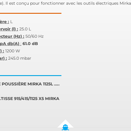
e). Il est conçu pour fonctionner avec les outils électriques Mirk
ère :
L
voir (l) :
25.0 L
teur (Hz) :
50/60 Hz
LpA db(A)
:
61.0 dB
 :
1200 W
r) :
245.0 mbar
POUSSIÈRE MIRKA 1125L …..
.TISSE 915/415/1125 X5 MIRKA