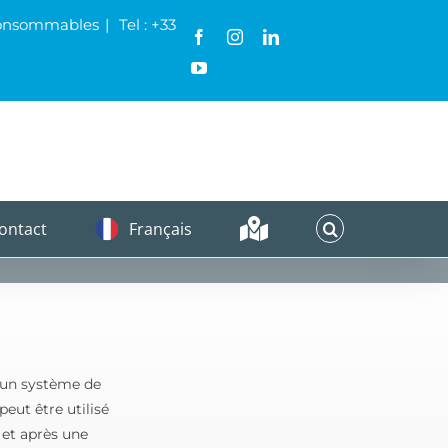
& Consommables
|
Tel : +33
Facebook
Instagram
LinkedIn
YouTube
ontact
Français
e un système de
eut être utilisé
t et après une