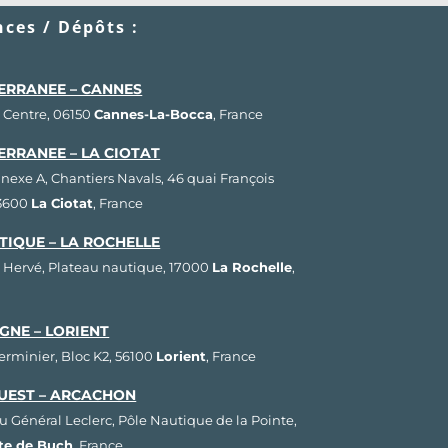
ces / Dépôts :
ERRANEE – CANNES
 Centre, 06150
Cannes-La-Bocca
, France
ERRANEE – LA CIOTAT
nnexe A, Chantiers Navals, 46 quai François
13600
La Ciotat
, France
TIQUE – LA ROCHELLE
 Hervé, Plateau nautique, 17000
La Rochelle
,
GNE – LORIENT
Herminier, Bloc K2, 56100
Lorient
, France
UEST – ARCACHON
u Général Leclerc, Pôle Nautique de la Pointe,
ste de Buch
, France