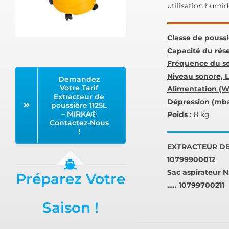
utilisation humid
Classe de poussi
Capacité du réser
Fréquence du sec
Niveau sonore, 
Demandez
Votre Tarif
Alimentation (W)
Extracteur de
Dépression (mba
poussière 1125L
– MIRKA®
Poids :
8 kg
Contactez-Nous
!
EXTRACTEUR DE 
10799900012
Sac aspirateur N
Préparez Votre
….. 10799700211
Saison !