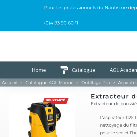
Passer
Pour les professionnels du Nautisme dep
au
contenu
(0)4 93 90 60 11
Home
Catalogue
AGL Acadé
Accueil
>
Catalogue AGL Marine
>
Outillage Pro
>
Aspirate
Extracteur 
Extracteur de poussi
L’aspirateur 1125
nettoyage du filt
pour le sec et l’h