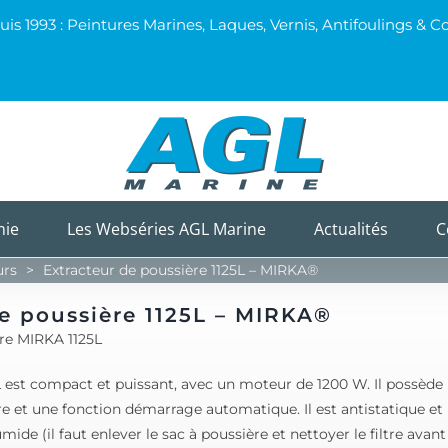
uis 1993 : Peintures Marines, Laques, Vernis, Antifoulings 
mie
Les Webséries AGL Marine
Actualités
C
urs
>
Extracteur de poussière 1125L – MIRKA®
de poussière 1125L – MIRKA®
ère MIRKA 1125L
 L est compact et puissant, avec un moteur de 1200 W. Il possèd
re et une fonction démarrage automatique. Il est antistatique et p
umide (il faut enlever le sac à poussière et nettoyer le filtre avan