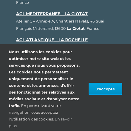
France
AGL MEDITERRANEE – LA CIOTAT
Atelier C – Annexe A, Chantiers Navals, 46 quai
François Mitterrand, 13600
La Ciotat
, France
AGL ATLANTIQUE – LA ROCHELLE
Rue Fernand Hervé, Plateau nautique, 17000
La
Nous utilisons les cookies pour
Rochelle
, France
optimiser notre site web et les
services que nous vous proposons.
AGL BRETAGNE – LORIENT
Les cookies nous permettent
1, rue Cdt L’Herminier, Bloc K2, 56100
Lorient
,
uniquement de personnaliser le
France
contenu et les annonces, d'offrir
J'accepte
AGL SUD OUEST – ARCACHON
des fonctionnalités relatives aux
médias sociaux et d'analyser notre
80, avenue du Général Leclerc, Pôle Nautique de la
trafic.
En poursuivant votre
Pointe, 33260
La Teste de Buch
, France
navigation, vous acceptez
l'utilisation des cookies.
En savoir
© Copyright 1993 – 2024| AGL Marine, Tous droits
plus
réservés