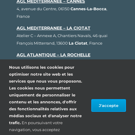
AGL MEDITERRANEE – CANNES
4, avenue du Centre, 06150
Cannes-La-Bocca
,
France
AGL MEDITERRANEE – LA CIOTAT
Atelier C – Annexe A, Chantiers Navals, 46 quai
François Mitterrand, 13600
La Ciotat
, France
AGL ATLANTIQUE – LA ROCHELLE
Rue Fernand Hervé, Plateau nautique, 17000
La
Nous utilisons les cookies pour
Rochelle
, France
optimiser notre site web et les
services que nous vous proposons.
AGL BRETAGNE – LORIENT
Les cookies nous permettent
1, rue Cdt L’Herminier, Bloc K2, 56100
Lorient
,
uniquement de personnaliser le
France
contenu et les annonces, d'offrir
J'accepte
AGL SUD OUEST – ARCACHON
des fonctionnalités relatives aux
médias sociaux et d'analyser notre
80, avenue du Général Leclerc, Pôle Nautique de la
trafic.
En poursuivant votre
Pointe, 33260
La Teste de Buch
, France
navigation, vous acceptez