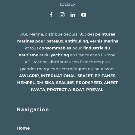
sociaux
AGL Marine, distribue depuis 1993 des
peintures
marines pour bateaux
,
antifouling
,
vernis marins
et tous
consommables
pour
l’industrie du
nautisme
et du
yachting
en France et en Europe.
AGL Marine, distributeur en France des plus
grandes marques de cosmétiques du nautisme :
AWLGRIP
,
INTERNATIONAL
,
SEAJET
,
EPIFANES
,
HEMPEL
,
3M
,
SIKA
,
SEALINE
,
PROPSPEED
,
ANEST
IWATA
,
PROTECT-A-BOAT
,
PREVAL
.
Navigation
Home