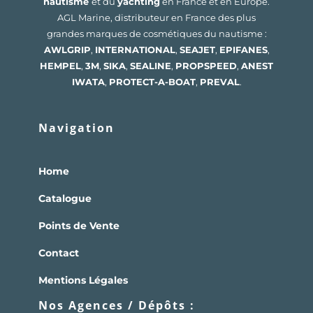
nautisme
et du
yachting
en France et en Europe.
AGL Marine, distributeur en France des plus
grandes marques de cosmétiques du nautisme :
AWLGRIP
,
INTERNATIONAL
,
SEAJET
,
EPIFANES
,
HEMPEL
,
3M
,
SIKA
,
SEALINE
,
PROPSPEED
,
ANEST
IWATA
,
PROTECT-A-BOAT
,
PREVAL
.
Navigation
Home
Catalogue
Points de Vente
Contact
Mentions Légales
Nos Agences / Dépôts :