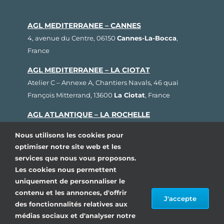
AGL MEDITERRANEE – CANNES
4, avenue du Centre, 06150
Cannes-La-Bocca
,
France
AGL MEDITERRANEE – LA CIOTAT
Atelier C – Annexe A, Chantiers Navals, 46 quai
François Mitterrand, 13600
La Ciotat
, France
AGL ATLANTIQUE – LA ROCHELLE
Rue Fernand Hervé, Plateau nautique, 17000
La
Nous utilisons les cookies pour
Rochelle
, France
optimiser notre site web et les
services que nous vous proposons.
AGL BRETAGNE – LORIENT
Les cookies nous permettent
1, rue Cdt L’Herminier, Bloc K2, 56100
Lorient
,
uniquement de personnaliser le
France
contenu et les annonces, d'offrir
J'accepte
AGL SUD OUEST – ARCACHON
des fonctionnalités relatives aux
médias sociaux et d'analyser notre
80, avenue du Général Leclerc, Pôle Nautique de la