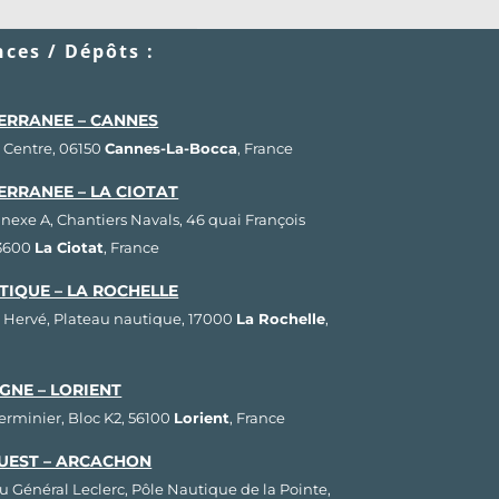
ces / Dépôts :
ERRANEE – CANNES
 Centre, 06150
Cannes-La-Bocca
, France
ERRANEE – LA CIOTAT
nnexe A, Chantiers Navals, 46 quai François
13600
La Ciotat
, France
TIQUE – LA ROCHELLE
 Hervé, Plateau nautique, 17000
La Rochelle
,
GNE – LORIENT
Herminier, Bloc K2, 56100
Lorient
, France
UEST – ARCACHON
u Général Leclerc, Pôle Nautique de la Pointe,