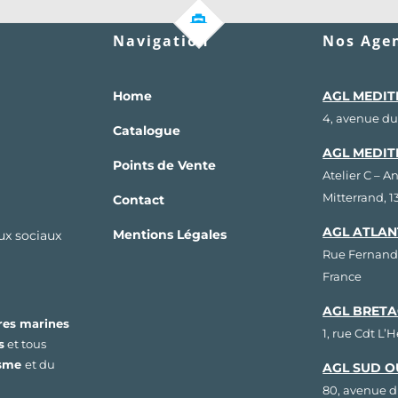
Navigation
Nos Agen
Home
AGL MEDIT
4, avenue du
Catalogue
AGL MEDIT
Points de Vente
Atelier C – A
Mitterrand, 
Contact
AGL ATLAN
Mentions Légales
aux sociaux
Rue Fernand
France
AGL BRETA
res marines
1, rue Cdt L’
s
et tous
isme
et du
AGL SUD O
80, avenue d