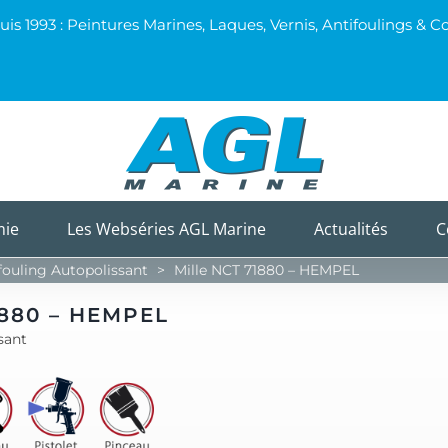
uis 1993 : Peintures Marines, Laques, Vernis, Antifoulings 
mie
Les Webséries AGL Marine
Actualités
C
ouling Autopolissant
>
Mille NCT 71880 – HEMPEL
1880 – HEMPEL
sant