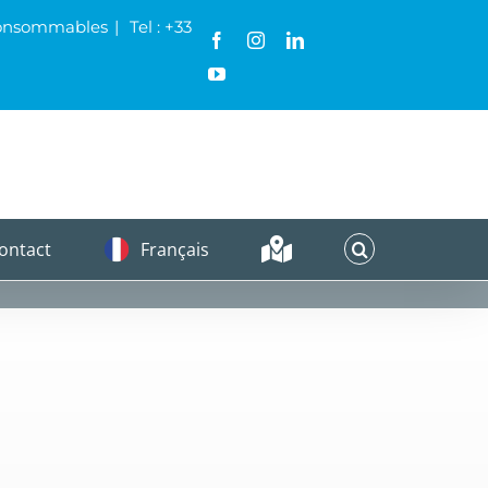
& Consommables
|
Tel : +33
Facebook
Instagram
LinkedIn
YouTube
ontact
Français