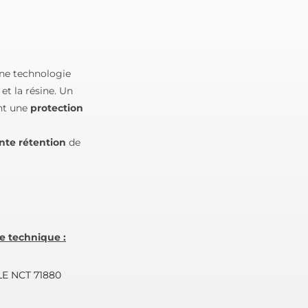
ne technologie
et la résine. Un
ent une
protection
nte rétention
de
he technique :
LE NCT 71880