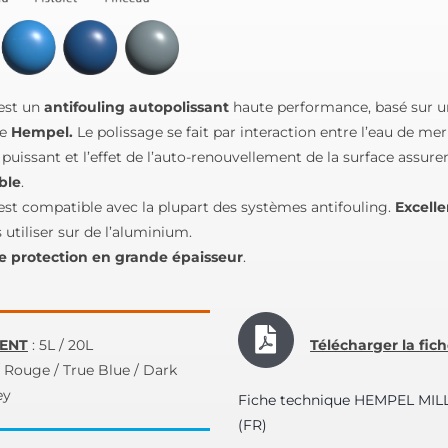
est un
antifouling autopolissant
haute performance, basé sur u
ée
Hempel.
Le polissage se fait par interaction entre l’eau de mer 
puissant et l’effet de l’auto-renouvellement de la surface assur
ble
.
est compatible avec la plupart des systèmes antifouling.
Excelle
 utiliser sur de l’aluminium.
e protection en grande épaisseur
.
ENT
: 5L / 20L
Télécharger la fic
 / Rouge / True Blue / Dark
ey
Fiche technique HEMPEL MIL
(FR)