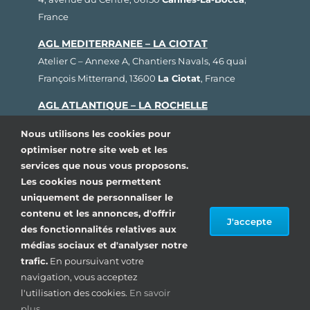
France
AGL MEDITERRANEE – LA CIOTAT
Atelier C – Annexe A, Chantiers Navals, 46 quai
François Mitterrand, 13600
La Ciotat
, France
AGL ATLANTIQUE – LA ROCHELLE
Rue Fernand Hervé, Plateau nautique, 17000
La
Nous utilisons les cookies pour
Rochelle
, France
optimiser notre site web et les
services que nous vous proposons.
AGL BRETAGNE – LORIENT
Les cookies nous permettent
1, rue Cdt L’Herminier, Bloc K2, 56100
Lorient
,
uniquement de personnaliser le
France
contenu et les annonces, d'offrir
J'accepte
AGL SUD OUEST – ARCACHON
des fonctionnalités relatives aux
médias sociaux et d'analyser notre
80, avenue du Général Leclerc, Pôle Nautique de la
trafic.
En poursuivant votre
Pointe, 33260
La Teste de Buch
, France
navigation, vous acceptez
l'utilisation des cookies.
En savoir
© Copyright 1993 – 2024| AGL Marine, Tous droits
plus