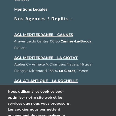
Mentions Légales
Nos Agences / Dépôts :
AGL MEDITERRANEE – CANNES
4, avenue du Centre, 06150
Cannes-La-Bocca
,
France
AGL MEDITERRANEE – LA CIOTAT
Atelier C – Annexe A, Chantiers Navals, 46 quai
François Mitterrand, 13600
La Ciotat
, France
AGL ATLANTIQUE – LA ROCHELLE
Rue Fernand Hervé, Plateau nautique, 17000
La
Nous utilisons les cookies pour
Rochelle
, France
optimiser notre site web et les
services que nous vous proposons.
AGL BRETAGNE – LORIENT
Les cookies nous permettent
1, rue Cdt L’Herminier, Bloc K2, 56100
Lorient
,
uniquement de personnaliser le