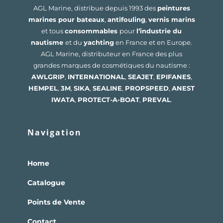
AGL Marine, distribue depuis 1993 des
peintures
marines pour bateaux
,
antifouling
,
vernis marins
et tous
consommables
pour
l’industrie du
nautisme
et du
yachting
en France et en Europe.
AGL Marine, distributeur en France des plus
grandes marques de cosmétiques du nautisme :
AWLGRIP
,
INTERNATIONAL
,
SEAJET
,
EPIFANES
,
HEMPEL
,
3M
,
SIKA
,
SEALINE
,
PROPSPEED
,
ANEST
IWATA
,
PROTECT-A-BOAT
,
PREVAL
.
Navigation
Home
Catalogue
Points de Vente
Contact