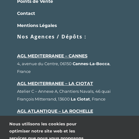
Points de Vente
Contact
Mentions Légales
Nos Agences / Dépôts :
AGL MEDITERRANEE – CANNES
4, avenue du Centre, 06150
Cannes-La-Bocca
,
France
AGL MEDITERRANEE – LA CIOTAT
Atelier C – Annexe A, Chantiers Navals, 46 quai
François Mitterrand, 13600
La Ciotat
, France
AGL ATLANTIQUE – LA ROCHELLE
Rue Fernand Hervé, Plateau nautique, 17000
La
Nous utilisons les cookies pour
Rochelle
, France
optimiser notre site web et les
services que nous vous proposons.
AGL BRETAGNE – LORIENT