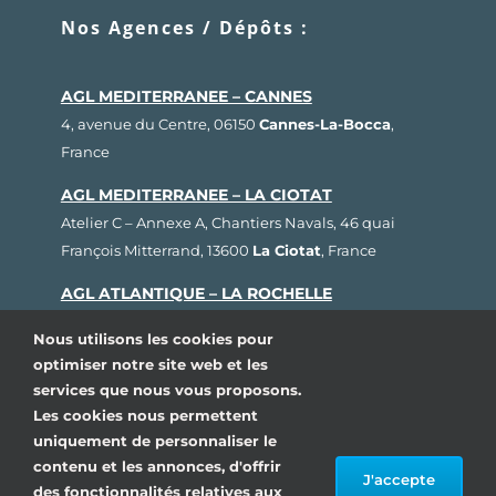
Nos Agences / Dépôts :
AGL MEDITERRANEE – CANNES
4, avenue du Centre, 06150
Cannes-La-Bocca
,
France
AGL MEDITERRANEE – LA CIOTAT
Atelier C – Annexe A, Chantiers Navals, 46 quai
François Mitterrand, 13600
La Ciotat
, France
AGL ATLANTIQUE – LA ROCHELLE
Rue Fernand Hervé, Plateau nautique, 17000
La
Nous utilisons les cookies pour
Rochelle
, France
optimiser notre site web et les
services que nous vous proposons.
AGL BRETAGNE – LORIENT
Les cookies nous permettent
1, rue Cdt L’Herminier, Bloc K2, 56100
Lorient
,
uniquement de personnaliser le
France
contenu et les annonces, d'offrir
J'accepte
AGL SUD OUEST – ARCACHON
des fonctionnalités relatives aux