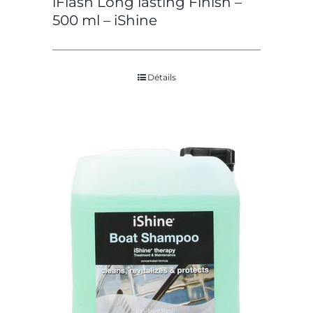
iFlash Long lasting Finish –
500 ml – iShine
Détails