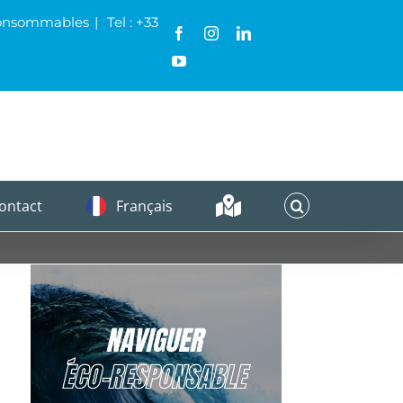
& Consommables
|
Tel : +33
Facebook
Instagram
LinkedIn
YouTube
ontact
Français