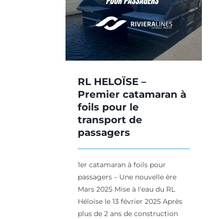
sport de
HEMPEL !
agers
AGL Marine
Produi
e
Produits
RL HELOÏSE –
Premier catamaran à
foils pour le
transport de
passagers
1er catamaran à foils pour
passagers – Une nouvelle ère
Mars 2025 Mise à l'eau du RL
Héloïse le 13 février 2025 Après
plus de 2 ans de construction