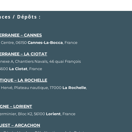
ces / Dépôts :
ERRANEE – CANNES
 Centre, 06150
Cannes-La-Bocca
, France
ERRANEE – LA CIOTAT
nnexe A, Chantiers Navals, 46 quai François
13600
La Ciotat
, France
TIQUE – LA ROCHELLE
 Hervé, Plateau nautique, 17000
La Rochelle
,
GNE – LORIENT
Herminier, Bloc K2, 56100
Lorient
, France
UEST – ARCACHON