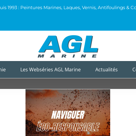
uis 1993 : Peintures Marines, Laques, Vernis, Antifoulings 
mie
Les Webséries AGL Marine
Actualités
C
o-
Naviguer éco-
vec
responsable avec