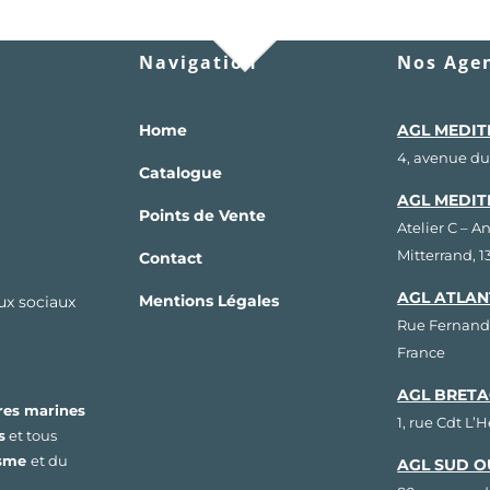
Navigation
Nos Agen
Home
AGL MEDIT
4, avenue du
Catalogue
AGL MEDIT
Points de Vente
Atelier C – A
Mitterrand, 
Contact
AGL ATLAN
Mentions Légales
aux sociaux
Rue Fernand
France
AGL BRETA
res marines
1, rue Cdt L’
s
et tous
isme
et du
AGL SUD O