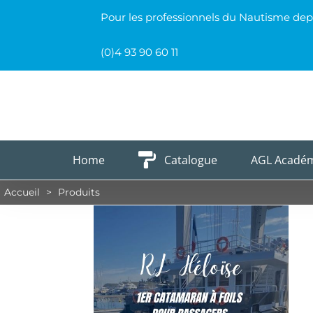
Passer
Pour les professionnels du Nautisme dep
au
contenu
(0)4 93 90 60 11
Home
Catalogue
AGL Acadé
Accueil
>
Produits
 – Premier
Naviguer éc
 foils pour
responsable a