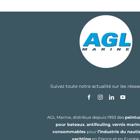
Suivez toute notre actualité sur les rése
AGL Marine, distribue depuis 1993 des
peintu
pour bateaux
,
antifouling
,
vernis marin
consommables
pour
l’industrie du naut
yachting
en France et en Europe.