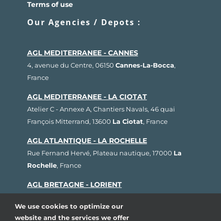
Terms of use
Our Agencies / Depots :
AGL MEDITERRANEE - CANNES
4, avenue du Centre, 06150
Cannes-La-Bocca
,
France
AGL MEDITERRANEE - LA CIOTAT
Atelier C - Annexe A, Chantiers Navals, 46 quai
François Mitterrand, 13600
La Ciotat
, France
AGL ATLANTIQUE - LA ROCHELLE
Rue Fernand Hervé, Plateau nautique, 17000
La
Rochelle
, France
AGL BRETAGNE - LORIENT
1, rue Cdt L'Herminier, Bloc K2, 56100
Lorient
,
We use cookies to optimize our
France
website and the services we offer