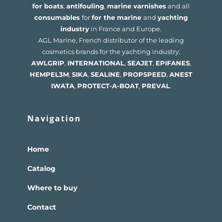
for boats
,
antifouling
,
marine varnishes
and all
consumables
for
for the marine
and
yachting
industry
in France and Europe.
AGL Marine, French distributor of the leading
cosmetics brands for the yachting industry:
AWLGRIP
,
INTERNATIONAL
,
SEAJET
,
EPIFANES
,
HEMPEL
3M
,
SIKA
,
SEALINE
,
PROPSPEED
,
ANEST
IWATA
,
PROTECT-A-BOAT
,
PREVAL
.
Navigation
Home
Catalog
Where to buy
Contact