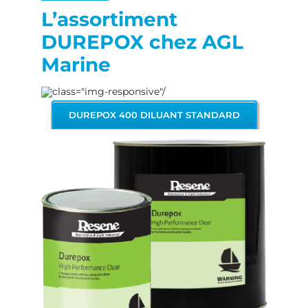
L’assortiment
DUREPOX chez AGL
Marine
DUREPOX 400 DILUANT STANDARD