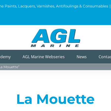
ine Paints, Lacquers, Varnishes, Antifoulings & Consumables
|
ademy
AGL Marine Webseries
News
Conta
La Mouette”
La Mouette