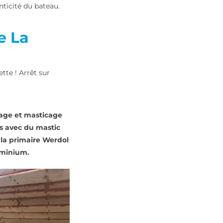
nticité du bateau.
e La
tte ! Arrêt sur
tage et masticage
ts avec du mastic
la primaire Werdol
minium.