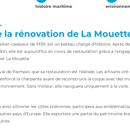
histoire maritime
environne
 la rénovation de La Mouett
llier-caseyeur de 1939, est un bateau chargé d’histoire. Après de
don, elle est aujourd’hui en cours de restauration grâce à l’eng
lier La Mouette.
val de Paimpol, que sa restauration est réalisée. Les artisans o
 renforcé la charpente avant de reconstruire la coque avec des m
vironnement. Sans moteur, elle naviguera uniquement à la voil
a ainsi sillonner les côtes bretonnes, participera aux emblémati
utres pays d’Europe. Elle exportera une partie du patrimoine bre
utres.