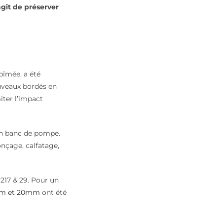
agit de préserver
bîmée, a été
nouveaux bordés en
iter l’impact
’un banc de pompe.
onçage, calfatage,
217 & 29. Pour un
m et 20mm
ont été