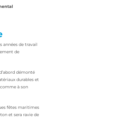
mental
e
s années de travail
agement de
nt d’abord démonté
atériaux durables et
e, comme à son
ques fêtes maritimes
ton et sera ravie de