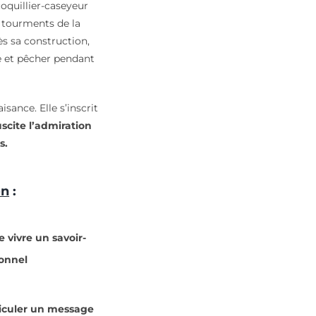
oquillier-caseyeur
x tourments de la
ès sa construction,
le et pêcher pendant
isance. Elle s’inscrit
scite l’admiration
s.
on
:
e vivre un savoir-
ionnel
iculer un message