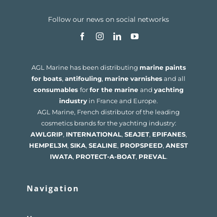
Follow our news on social networks
AGL Marine has been distributing
marine paints
for boats
,
antifouling
,
marine varnishes
and all
consumables
for
for the marine
and
yachting
industry
in France and Europe.
AGL Marine, French distributor of the leading
cosmetics brands for the yachting industry:
AWLGRIP
,
INTERNATIONAL
,
SEAJET
,
EPIFANES
,
HEMPEL
3M
,
SIKA
,
SEALINE
,
PROPSPEED
,
ANEST
IWATA
,
PROTECT-A-BOAT
,
PREVAL
.
Navigation