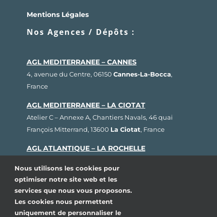
Mentions Légales
Nos Agences / Dépôts :
AGL MEDITERRANEE – CANNES
4, avenue du Centre, 06150
Cannes-La-Bocca
,
France
AGL MEDITERRANEE – LA CIOTAT
Atelier C – Annexe A, Chantiers Navals, 46 quai
François Mitterrand, 13600
La Ciotat
, France
AGL ATLANTIQUE – LA ROCHELLE
Rue Fernand Hervé, Plateau nautique, 17000
La
Nous utilisons les cookies pour
Rochelle
, France
optimiser notre site web et les
services que nous vous proposons.
AGL BRETAGNE – LORIENT
Les cookies nous permettent
1, rue Cdt L’Herminier, Bloc K2, 56100
Lorient
,
uniquement de personnaliser le
France