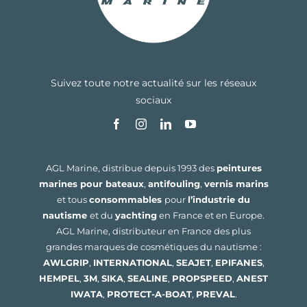
Suivez toute notre actualité sur les réseaux
sociaux
AGL Marine, distribue depuis 1993 des
peintures
marines pour bateaux
,
antifouling
,
vernis marins
et tous
consommables
pour
l’industrie du
nautisme
et du
yachting
en France et en Europe.
AGL Marine, distributeur en France des plus
grandes marques de cosmétiques du nautisme :
AWLGRIP
,
INTERNATIONAL
,
SEAJET
,
EPIFANES
,
HEMPEL
,
3M
,
SIKA
,
SEALINE
,
PROPSPEED
,
ANEST
IWATA
,
PROTECT-A-BOAT
,
PREVAL
.