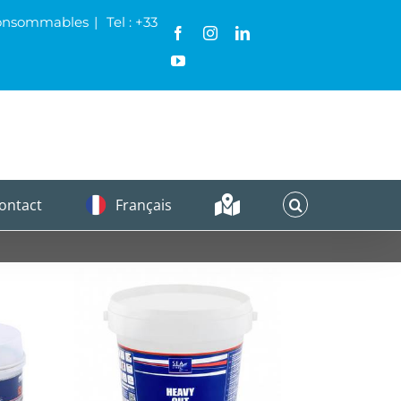
& Consommables
|
Tel : +33
Facebook
Instagram
LinkedIn
YouTube
ontact
Français