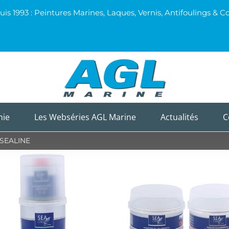
uis 1993 : Peintures Marines, Laques, Vernis, Antifoulings 
mie
Les Webséries AGL Marine
Actualités
C
SEALINE