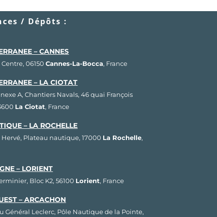
ces / Dépôts :
ERRANEE – CANNES
 Centre, 06150
Cannes-La-Bocca
, France
ERRANEE – LA CIOTAT
nnexe A, Chantiers Navals, 46 quai François
13600
La Ciotat
, France
TIQUE – LA ROCHELLE
 Hervé, Plateau nautique, 17000
La Rochelle
,
GNE – LORIENT
Herminier, Bloc K2, 56100
Lorient
, France
UEST – ARCACHON
u Général Leclerc, Pôle Nautique de la Pointe,