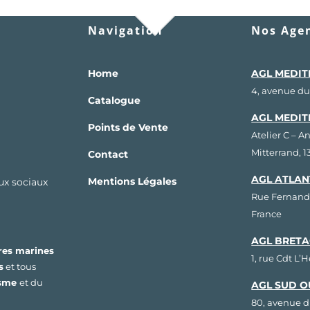
Navigation
Nos Agen
Home
AGL MEDIT
4, avenue du
Catalogue
AGL MEDIT
Points de Vente
Atelier C – A
Mitterrand, 
Contact
AGL ATLAN
Mentions Légales
aux sociaux
Rue Fernand
France
AGL BRETA
res marines
1, rue Cdt L’
s
et tous
isme
et du
AGL SUD O
80, avenue d