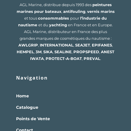
AGL Marine, distribue depuis 1993 des
peintures
marines pour bateaux
,
antifouling
,
vernis marins
et tous
consommables
pour
l’industrie du
nautisme
et du
yachting
en France et en Europe.
AGL Marine, distributeur en France des plus
grandes marques de cosmétiques du nautisme :
AWLGRIP
,
INTERNATIONAL
,
SEAJET
,
EPIFANES
,
HEMPEL
,
3M
,
SIKA
,
SEALINE
,
PROPSPEED
,
ANEST
IWATA
,
PROTECT-A-BOAT
,
PREVAL
.
Navigation
Home
Catalogue
Points de Vente
Contact