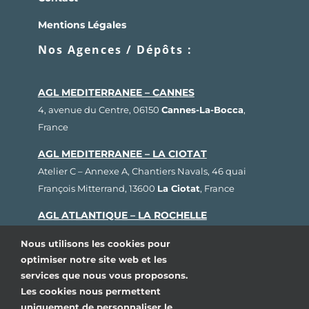
Mentions Légales
Nos Agences / Dépôts :
AGL MEDITERRANEE – CANNES
4, avenue du Centre, 06150
Cannes-La-Bocca
,
France
AGL MEDITERRANEE – LA CIOTAT
Atelier C – Annexe A, Chantiers Navals, 46 quai
François Mitterrand, 13600
La Ciotat
, France
AGL ATLANTIQUE – LA ROCHELLE
Rue Fernand Hervé, Plateau nautique, 17000
La
Nous utilisons les cookies pour
Rochelle
, France
optimiser notre site web et les
services que nous vous proposons.
AGL BRETAGNE – LORIENT
Les cookies nous permettent
1, rue Cdt L’Herminier, Bloc K2, 56100
Lorient
,
uniquement de personnaliser le