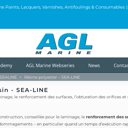
ine Paints, Lacquers, Varnishes, Antifoulings & Consumables
|
ademy
AGL Marine Webseries
News
Conta
SEALINE
>
Résine polyester – SEA-LINE
sin - SEA-LINE
inage, le renforcement des surfaces, l’obturation des orifices et
onstruction, conseillée pour le laminage, le
renforcement des s
endommagements – en particulier quand un temps d’exécution rap