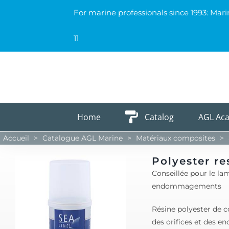
Skip
For marine professionals since 1993: Mar
to
content
11
Home
Catalog
AGL Ac
Accueil
>
Catalogue AGL Marine
>
Matériaux composites
>
Polyester re
Conseillée pour le lam
endommagements
Résine polyester de c
des orifices et des 