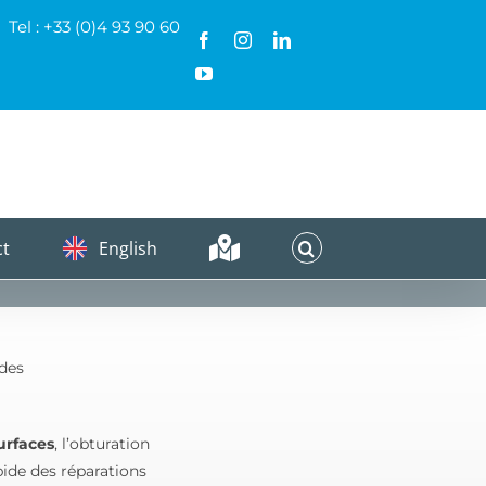
Tel : +33 (0)4 93 90 60
Facebook
Instagram
LinkedIn
YouTube
ct
English
 des
urfaces
, l’obturation
ide des réparations