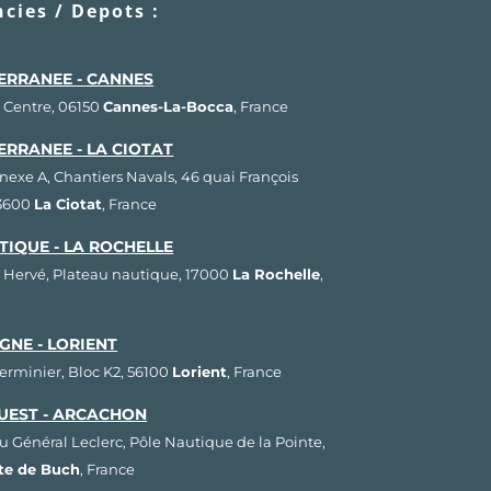
cies / Depots :
ERRANEE - CANNES
 Centre, 06150
Cannes-La-Bocca
, France
ERRANEE - LA CIOTAT
nnexe A, Chantiers Navals, 46 quai François
13600
La Ciotat
, France
TIQUE - LA ROCHELLE
 Hervé, Plateau nautique, 17000
La Rochelle
,
GNE - LORIENT
Herminier, Bloc K2, 56100
Lorient
, France
UEST - ARCACHON
u Général Leclerc, Pôle Nautique de la Pointe,
ste de Buch
, France