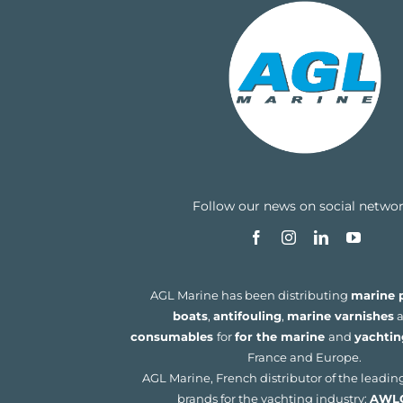
Follow our news on social netwo
AGL Marine has been distributing
marine p
boats
,
antifouling
,
marine varnishes
a
consumables
for
for the marine
and
yachtin
France and Europe.
AGL Marine, French distributor of the leadin
brands for the yachting industry:
AWL