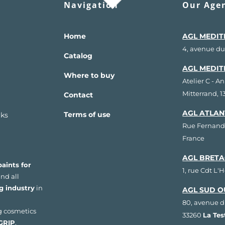
Navigation
Our Agen
Home
AGL MEDIT
4, avenue du
Catalog
AGL MEDIT
Where to buy
Atelier C - A
Mitterrand, 
Contact
AGL ATLAN
Terms of use
rks
Rue Fernand
France
AGL BRETA
aints for
1, rue Cdt L'
nd all
g industry
in
AGL SUD O
80, avenue d
g cosmetics
33260
La Te
GRIP
,