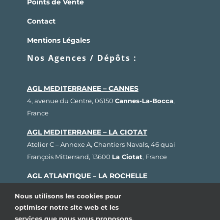
Points de Vente
Contact
Mentions Légales
Nos Agences / Dépôts :
AGL MEDITERRANEE – CANNES
4, avenue du Centre, 06150
Cannes-La-Bocca
,
France
AGL MEDITERRANEE – LA CIOTAT
Atelier C – Annexe A, Chantiers Navals, 46 quai
François Mitterrand, 13600
La Ciotat
, France
AGL ATLANTIQUE – LA ROCHELLE
Rue Fernand Hervé, Plateau nautique, 17000
La
Nous utilisons les cookies pour
Rochelle
, France
optimiser notre site web et les
services que nous vous proposons.
AGL BRETAGNE – LORIENT