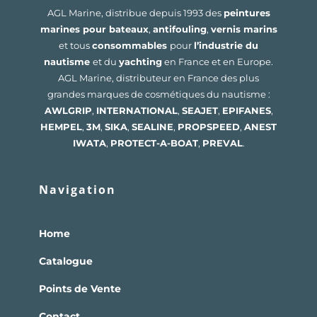
AGL Marine, distribue depuis 1993 des
peintures
marines pour bateaux
,
antifouling
,
vernis marins
et tous
consommables
pour
l’industrie du
nautisme
et du
yachting
en France et en Europe.
AGL Marine, distributeur en France des plus
grandes marques de cosmétiques du nautisme :
AWLGRIP
,
INTERNATIONAL
,
SEAJET
,
EPIFANES
,
HEMPEL
,
3M
,
SIKA
,
SEALINE
,
PROPSPEED
,
ANEST
IWATA
,
PROTECT-A-BOAT
,
PREVAL
.
Navigation
Home
Catalogue
Points de Vente
Contact