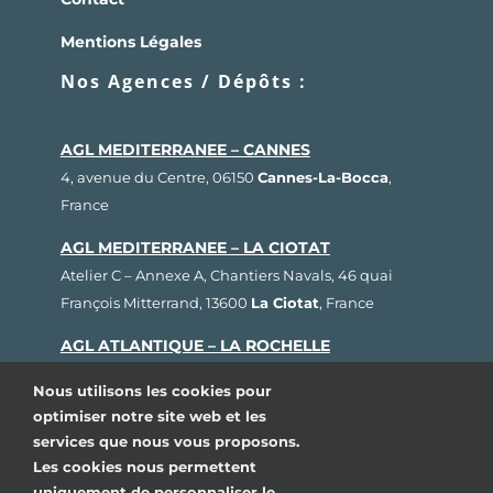
Mentions Légales
Nos Agences / Dépôts :
AGL MEDITERRANEE – CANNES
4, avenue du Centre, 06150
Cannes-La-Bocca
,
France
AGL MEDITERRANEE – LA CIOTAT
Atelier C – Annexe A, Chantiers Navals, 46 quai
François Mitterrand, 13600
La Ciotat
, France
AGL ATLANTIQUE – LA ROCHELLE
Rue Fernand Hervé, Plateau nautique, 17000
La
Nous utilisons les cookies pour
Rochelle
, France
optimiser notre site web et les
services que nous vous proposons.
AGL BRETAGNE – LORIENT
Les cookies nous permettent
1, rue Cdt L’Herminier, Bloc K2, 56100
Lorient
,
uniquement de personnaliser le